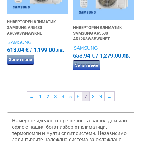
ИНВЕРТОРЕН КЛИМАТИК
SAMSUNG AR5680
ИНВЕРТОРЕН КЛИМАТИК
AR09KSWNAWKNET
SAMSUNG AR5580
AR12KSWSBWKNET
SAMSUNG
SAMSUNG
613.04
€
/ 1,199.00 лв.
653.94
€
/ 1,279.00 лв.
Запитване
Запитване
←
1
2
3
4
5
6
7
8
9
→
Намерете идеалното решение за вашия дом или
офис с нашия богат избор от климатици,
термопомпи и мулти сплит системи. Независимо
дали търсите надеждна система за охлаждане,