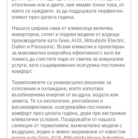
отопление или и двете, ние имаме точно това, от
което се нуждаете, за да поддържате перфектен
климат през цялата година.
Нашата широка гама от климатици включва
инверторни, сплит и подови модели от водещи
производители като Gree, AUX, Mitsubishi Electric,
Daikin и Panasonic. Всеки климатик е проектиран
за максимална енергийна ефективност, като ви
помага да спестите пари от сметки за комунални
услуги, като същевременно осигурява постоянен
комфорт.
Термопомпите са универсално решение за
отопление и охлаждане, което използва
възобновяема енергия от въздуха, водата или
земята. Те са екологични, рентабилни и
високоефективни, осигурявайки постоянен
комфорт през цялата година, дори при екстремни
климатични условия. Пазарувайте от нашата
селекция от термопомпи, включително модели с
въздушно, водно и земно захранване от известни
марки като Gree, AUX, Mitsubishi Heavy Industries