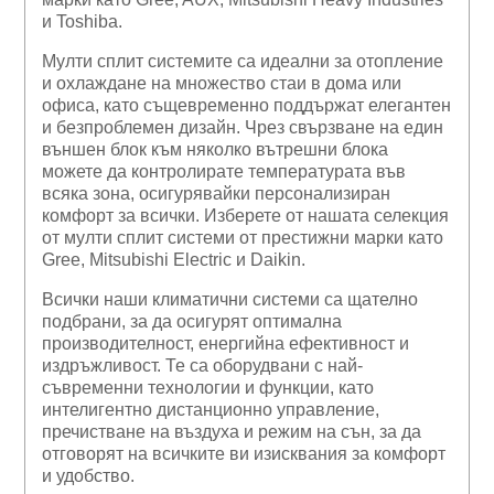
и Toshiba.
Мулти сплит системите са идеални за отопление
и охлаждане на множество стаи в дома или
офиса, като същевременно поддържат елегантен
и безпроблемен дизайн. Чрез свързване на един
външен блок към няколко вътрешни блока
можете да контролирате температурата във
всяка зона, осигурявайки персонализиран
комфорт за всички. Изберете от нашата селекция
от мулти сплит системи от престижни марки като
Gree, Mitsubishi Electric и Daikin.
Всички наши климатични системи са щателно
подбрани, за да осигурят оптимална
производителност, енергийна ефективност и
издръжливост. Те са оборудвани с най-
съвременни технологии и функции, като
интелигентно дистанционно управление,
пречистване на въздуха и режим на сън, за да
отговорят на всичките ви изисквания за комфорт
и удобство.