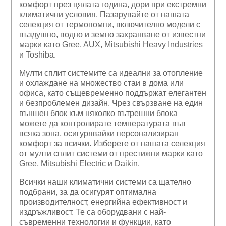
комфорт през цялата година, дори при екстремни
климатични условия. Пазарувайте от нашата
селекция от термопомпи, включително модели с
въздушно, водно и земно захранване от известни
марки като Gree, AUX, Mitsubishi Heavy Industries
и Toshiba.
Мулти сплит системите са идеални за отопление
и охлаждане на множество стаи в дома или
офиса, като същевременно поддържат елегантен
и безпроблемен дизайн. Чрез свързване на един
външен блок към няколко вътрешни блока
можете да контролирате температурата във
всяка зона, осигурявайки персонализиран
комфорт за всички. Изберете от нашата селекция
от мулти сплит системи от престижни марки като
Gree, Mitsubishi Electric и Daikin.
Всички наши климатични системи са щателно
подбрани, за да осигурят оптимална
производителност, енергийна ефективност и
издръжливост. Те са оборудвани с най-
съвременни технологии и функции, като