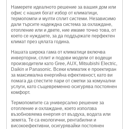
Намерете идеалното решение за вашия дом или
офис с нашия богат избор от климатици,
термопомпи и мулти сплит системи. Независимо
дали търсите надеждна система за охлаждане,
отопление или и двете, ние имаме точно това, от
което се нуждаете, за да поддържате перфектен
климат през цялата година.
Нашата широка гама от климатици включва
инверторни, сплит и подови модели от водещи
производители като Gree, AUX, Mitsubishi Electric,
Daikin и Panasonic. Всеки климатик е проектиран
за максимална енергийна ефективност, като ви
помага да спестите пари от сметки за комунални
услуги, като същевременно осигурява постоянен
комфорт.
Термопомпите са универсално решение за
отопление и охлаждане, което използва
възобновяема енергия от въздуха, водата или
земята. Те са екологични, рентабилни и
високоефективни, осигурявайки постоянен