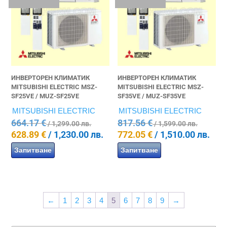
ИНВЕРТОРЕН КЛИМАТИК
ИНВЕРТОРЕН КЛИМАТИК
MITSUBISHI ELECTRIC MSZ-
MITSUBISHI ELECTRIC MSZ-
SF25VE / MUZ-SF25VE
SF35VE / MUZ-SF35VE
MITSUBISHI ELECTRIC
MITSUBISHI ELECTRIC
Original
Origina
664.17
€
817.56
€
/ 1,299.00 лв.
/ 1,599.00 лв.
price
price
Текущата
Тек
628.89
€
/ 1,230.00 лв.
772.05
€
/ 1,510.00 лв.
was:
was:
цена
цен
Запитване
Запитване
664.17 €
817.56
е:
е:
/
/
628.89 €
772.
1,299.00
1,599.
/
/
лв..
лв..
1,230.00
1,51
лв..
лв..
←
1
2
3
4
5
6
7
8
9
→