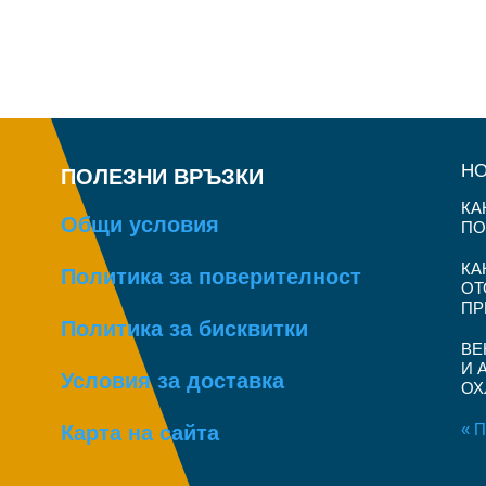
Н
ПОЛЕЗНИ ВРЪЗКИ
КА
Общи условия
ПО
КА
Политика за поверителност
ОТ
ПР
Политика за бисквитки
ВЕ
И 
Условия за доставка
ОХ
« П
Карта на сайта