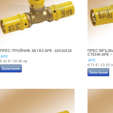
ПРЕС-ТРОЙНИК ЗА ГАЗ APE -16X16X16
ПРЕС-ВРЪЗКА
СТЕНА APE – 
APE
APE
5.32
€
/ 10.40 лв.
6.71
€
/ 13.10 л
Запитване
Запитване