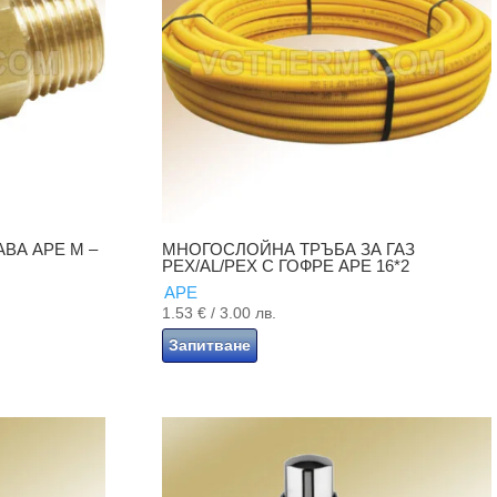
АВА APE M –
МНОГОСЛОЙНА ТРЪБА ЗА ГАЗ
PEX/AL/PEX С ГОФРЕ APE 16*2
APE
1.53
€
/ 3.00 лв.
Запитване