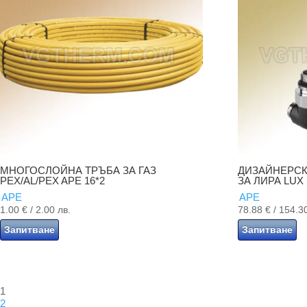
МНОГОСЛОЙНА ТРЪБА ЗА ГАЗ
ДИЗАЙНЕРСК
PEX/AL/PEX APE 16*2
ЗА ЛИРА LUX 
APE
APE
1.00
€
/ 2.00 лв.
78.88
€
/ 154.3
Запитване
Запитване
1
2