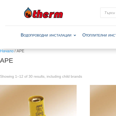
Products
search
Водопроводни инсталации
Отоплителни инс
Начало
/ APE
APE
Showing 1–12 of 30 results, including child brands