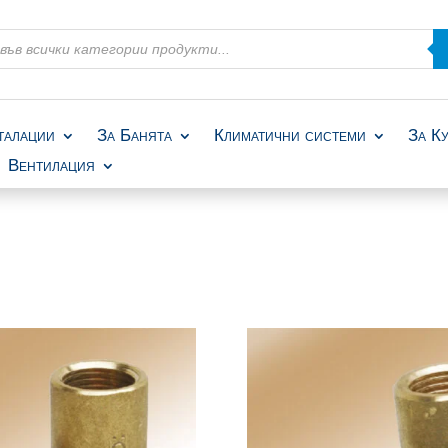
талации
За Банята
Климатични системи
За К
Вентилация