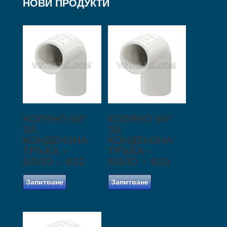
НОВИ ПРОДУКТИ
КОЛЯНО 90°
КОЛЯНО 90°
ЗА
ЗА
КОНДЕНЗНА
КОНДЕНЗНА
ТРЪБА –
ТРЪБА –
БЯЛО – Ф32
БЯЛО – Ф25
Запитване
Запитване