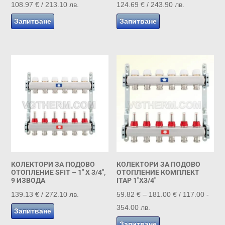
108.97
€
/ 213.10 лв.
124.69
€
/ 243.90 лв.
Запитване
Запитване
КОЛЕКТОРИ ЗА ПОДОВО
КОЛЕКТОРИ ЗА ПОДОВО
ОТОПЛЕНИЕ SFIT – 1″ X 3/4″,
ОТОПЛЕНИЕ КОМПЛЕКТ
9 ИЗВОДА
ITAP 1″Х3/4″
Price
139.13
€
/ 272.10 лв.
59.82
€
–
181.00
€
/ 117.00 -
range:
354.00 лв.
Запитване
59.82 €
Запитване