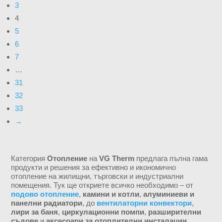
3
4
5
6
7
…
31
32
33
→
Категория
Отопление
на
VG Therm
предлага пълна гама
продукти и решения за ефективно и икономично
отопление на жилищни, търговски и индустриални
помещения. Тук ще откриете всичко необходимо – от
подово отопление
,
камини и котли
,
алуминиеви и
панелни радиатори
, до
вентилаторни конвектори
,
лири за баня
,
циркулационни помпи
,
разширителни
съдове
и
аксесоари за отоплителни инсталации
.