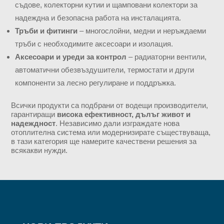
съдове, колекторни кутии и щамповани колектори за
надеждна и безопасна работа на инсталацията.
Тръби и фитинги
– многослойни, медни и неръждаеми
тръби с необходимите аксесоари и изолация.
Аксесоари и уреди за контрол
– радиаторни вентили,
автоматични обезвъздушители, термостати и други
компоненти за лесно регулиране и поддръжка.
Всички продукти са подбрани от водещи производители,
гарантиращи
висока ефективност, дълъг живот и
надеждност
. Независимо дали изграждате нова
отоплителна система или модернизирате съществуваща,
в тази категория ще намерите качествени решения за
всякакви нужди.