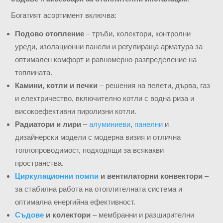
Богатият асортимент включва:
Подово отопление
– тръби, колектори, контролни
уреди, изолационни панели и регулираща арматура за
оптимален комфорт и равномерно разпределение на
топлината.
Камини, котли и печки
– решения на пелети, дърва, газ
и електричество, включително котли с водна риза и
високоефективни пиролизни котли.
Радиатори и лири
–
алуминиеви
,
панелни
и
дизайнерски модели с модерна визия и отлична
топлопроводимост, подходящи за всякакви
пространства.
Циркулационни помпи
и вентилаторни конвектори
–
за стабилна работа на отоплителната система и
оптимална енергийна ефективност.
Съдове
и колектори
– мембранни и разширителни