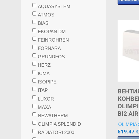
AQUASYSTEM
ATMOS
BIASI
EKOPAN DM
FEINROHREN
FORNARA
GRUNDFOS
HERZ
ICMA
ISOPIPE
ВЕНТИ
ITAP
КОНВЕ
LUXOR
OLIMPI
MAXA
BI2 AIR
NEWATHERM
OLIMPIA SPLENDID
OLIMPIA
519.47
€
RADIATORI 2000