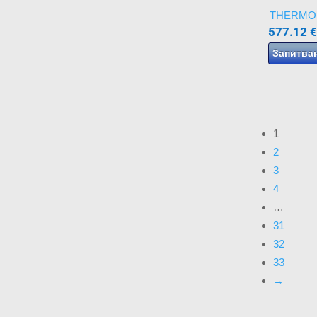
THERMO
577.12
€
Запитва
1
2
3
4
…
31
32
33
→