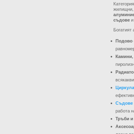
Категори
жилищни, 
алуминие
съдове
Богатият 
Подово 
равномер
Камини,
пиролизн
Радиато
всякакви
Циркул
ефективн
Съдове
работа н
Тръби и
Аксесоа