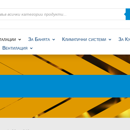
талации
За Банята
Климатични системи
За К
Вентилация