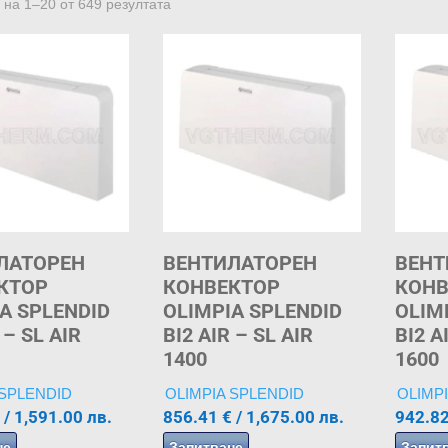
 на 1–20 от 649 резултата
ЛАТОРЕН
ВЕНТИЛАТОРЕН
ВЕНТ
КТОР
КОНВЕКТОР
КОНВ
A SPLENDID
OLIMPIA SPLENDID
OLIM
 – SL AIR
BI2 AIR – SL AIR
BI2 A
1400
1600
 SPLENDID
OLIMPIA SPLENDID
OLIMP
/ 1,591.00 лв.
856.41
€
/ 1,675.00 лв.
942.8
не
Запитване
Запит