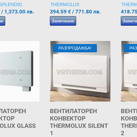
 SPLENDID
THERMOLUX
THER
/ 1,373.00 лв.
394.59
€
/ 771.80 лв.
418.7
не
Запитване
Запит
РАЗПРОДАЖБА!
РА
ЛАТОРЕН
ВЕНТИЛАТОРЕН
ВЕНТ
КТОР
КОНВЕКТОР
КОНВ
OLUX GLASS
THERMOLUX SILENT
THER
1
2