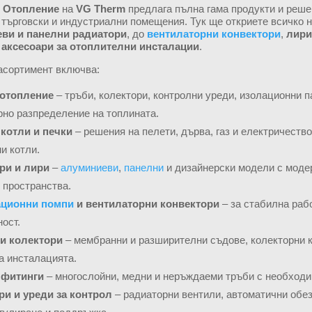
я
Отопление
на
VG Therm
предлага пълна гама продукти и реше
търговски и индустриални помещения. Тук ще откриете всичко 
ви и панелни радиатори
, до
вентилаторни конвектори
,
лири
и
аксесоари за отоплителни инсталации
.
асортимент включва:
отопление
– тръби, колектори, контролни уреди, изолационни 
но разпределение на топлината.
 котли и печки
– решения на пелети, дърва, газ и електричеств
и котли.
ри и лири
–
алуминиеви
,
панелни
и дизайнерски модели с моде
 пространства.
ационни помпи
и вентилаторни конвектори
– за стабилна раб
ост.
и колектори
– мембранни и разширителни съдове, колекторни к
а инсталацията.
 фитинги
– многослойни, медни и неръждаеми тръби с необходи
ри и уреди за контрол
– радиаторни вентили, автоматични обез