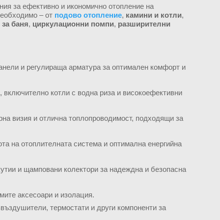
ния за ефективно и икономично отопление на
необходимо – от
подово отопление
,
камини и котли
,
 за баня
,
циркулационни помпи
,
разширителни
панели и регулираща арматура за оптимален комфорт и
о, включително котли с водна риза и високоефективни
рна визия и отлична топлопроводимост, подходящи за
ота на отоплителната система и оптимална енергийна
утии и щамповани колектори за надеждна и безопасна
мите аксесоари и изолация.
въздушители, термостати и други компоненти за