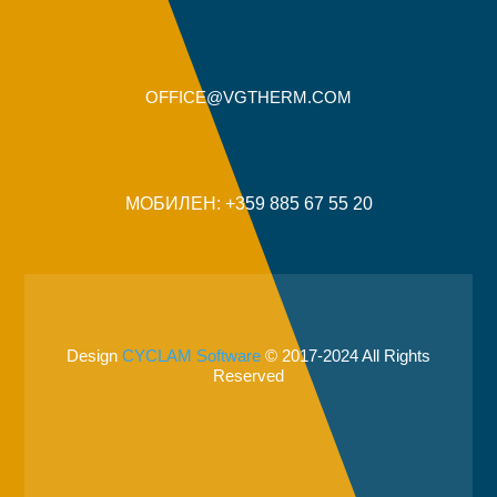
OFFICE@VGTHERM.COM
МОБИЛЕН: +359 885 67 55 20
Design
CYCLAM Software
© 2017-2024 All Rights
Reserved