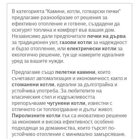
В категорията “Камини, котли, готварски печки”
предлагаме разнообразие от решения за
ефективно отопление и готвене, създадени да
осигурят топлина и комфорт във вашия дом.
Независимо дали предпочитате
печки на дърва
за традиционен уют,
газови котли
за надеждност
и бързо отопление, или
електрически котли
за
екологично решение, тук ще намерите идеалния
уред за вашите нужди.
Предлагаме също
пелетни камини
, които
съчетават автоматизация и икономичност, както и
стоманени котли
, идеални за дълготрайна и
устойчива употреба. За любителите на
класическия стил и издръжливостта
препоръчваме
чугунени котли
, известни с
отличното си топлоотдаване и дълъг живот.
Пиролизните котли
пък са иновативно решение
за икономия и висока ефективност, особено
подходящи за домакинства, които търсят по-
устойчиво отопление с минимално замърсяване.