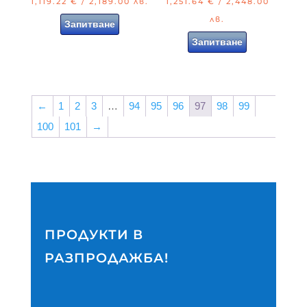
1,119.22
€
/ 2,189.00 лв.
1,251.64
€
/ 2,448.00
лв.
Запитване
Запитване
←
1
2
3
…
94
95
96
97
98
99
100
101
→
ПРОДУКТИ В
РАЗПРОДАЖБА!