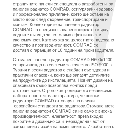
страничните панели са специално разработени за
панелен радиатор COMRAD, осигурявайки здраво
и професионално прилягане, което ще остане на
място дори след съхранение, транспортиране и
монтаж. Конвекторите на панелен радиатор
COMRAD са прецизно заварени директно върху
водните пътища за по-голяма ефективност и
икономичност. Като мярка за цялостното надеждно
качество и производителност, COMRAD се
доставя с гаранция от 10 години на производителя.
Стоманен панелен радиатор COMRAD H600x1400
се произвежда по системи за качество ISO 9000 в
Турция и всеки радиатор е снабден със здрави и
практични опаковки, които ще запазят детайлите
на продуктите до инсталацията. Новият дизайн на
опаковката също позволява монтаж преди
отстраняване. Строго контролираното независимо
лабораторно тестване гарантира, че всички
радиатори COMRAD отговарят на всички
европейски стандарти за радиатори.Стоманениете
панелни радиатори COMRAD са не само с висока
производителност, елегантност, превъзходно
покритие и дизайн,но са и неразделна част от
завършения дизайн на помещението. Изработена с