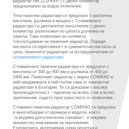
радиатор тип 22 (PKKP ) с двоен конвектор
предназначен за водно отопление.
Тези панелни радиатори се предлагат с различна
височина, дължина и мощност. Стоманените
радиатори са двупанелно изпълнение с двоен
конвектор, разположен по цялата дължина на
панела. Това позволява по-голямото
топлоотдаване на панелния радиатор. Поради
високата си ефективност и сравнително ниската си
цена, панелните радиатори са по-предпочитани от
алуминиевите радиатори
.
Стоманените панелни радиатори се предлагат с
височина от 300 до 900 мм и дължина от 400 до
2400 мм. Панелният радиатор с марка COMRAD е
най-продаваната и най-пълна гама от компактни
радиатори в България. Те са доказани с висока
производителност – идеални за всяка стая и всяко
приложение, където пространството го позволява.
Стоманен панелен радиатор COMRAD се предлага
в многообразие от размери и модели, което
осигурява допълнителна гъвкавост и покрива
множество изисквания за приложение.
Елегантната, интегрирана горна решетка и