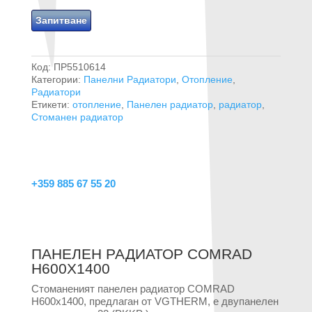
Запитване
Код:
ПР5510614
Категории:
Панелни Радиатори
,
Отопление
,
Радиатори
Етикети:
отопление
,
Панелен радиатор
,
радиатор
,
Стоманен радиатор
ЗА КОНСУЛТАЦИЯ
Позвънете на телефон
+359 885 67 55 20
Или ни пишете на:
office@vgtherm.com
ПАНЕЛЕН РАДИАТОР COMRAD
H600X1400
Стоманеният панелен радиатор COMRAD
H600x1400, предлаган от VGTHERM, е двупанелен