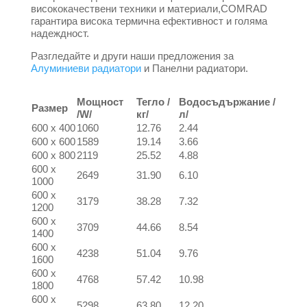
висококачествени техники и материали,COMRAD
гарантира висока термична ефективност и голяма
надеждност.
Разгледайте и други наши предложения за
Алуминиеви радиатори
и Панелни радиатори.
Мощност
Тегло /
Водосъдържание /
Размер
/W/
кг/
л/
600 x 400
1060
12.76
2.44
600 x 600
1589
19.14
3.66
600 x 800
2119
25.52
4.88
600 x
2649
31.90
6.10
1000
600 x
3179
38.28
7.32
1200
600 x
3709
44.66
8.54
1400
600 x
4238
51.04
9.76
1600
600 x
4768
57.42
10.98
1800
600 x
5298
63.80
12.20