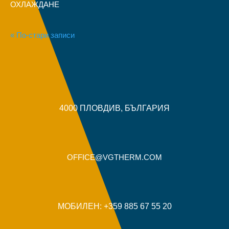
ОХЛАЖДАНЕ
« По-стари записи
4000 ПЛОВДИВ, БЪЛГАРИЯ
OFFICE@VGTHERM.COM
МОБИЛЕН: +359 885 67 55 20