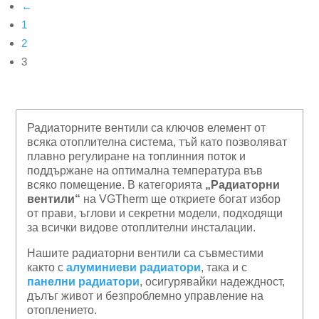
←
1
2
3
Радиаторните вентили са ключов елемент от
всяка отоплителна система, тъй като позволяват
плавно регулиране на топлинния поток и
поддържане на оптимална температура във
всяко помещение. В категорията
„Радиаторни
вентили“
на VGTherm ще откриете богат избор
от прави, ъглови и секретни модели, подходящи
за всички видове отоплителни инсталации.
Нашите радиаторни вентили са съвместими
както с
алуминиеви радиатори
, така и с
панелни радиатори
, осигурявайки надеждност,
дълъг живот и безпроблемно управление на
отоплението.