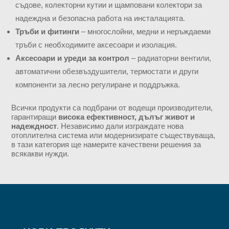
съдове, колекторни кутии и щамповани колектори за
надеждна и безопасна работа на инсталацията.
Тръби и фитинги
– многослойни, медни и неръждаеми
тръби с необходимите аксесоари и изолация.
Аксесоари и уреди за контрол
– радиаторни вентили,
автоматични обезвъздушители, термостати и други
компоненти за лесно регулиране и поддръжка.
Всички продукти са подбрани от водещи производители,
гарантиращи
висока ефективност, дълъг живот и
надеждност
. Независимо дали изграждате нова
отоплителна система или модернизирате съществуваща,
в тази категория ще намерите качествени решения за
всякакви нужди.