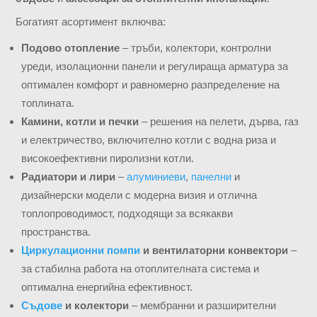
Богатият асортимент включва:
Подово отопление
– тръби, колектори, контролни
уреди, изолационни панели и регулираща арматура за
оптимален комфорт и равномерно разпределение на
топлината.
Камини, котли и печки
– решения на пелети, дърва, газ
и електричество, включително котли с водна риза и
високоефективни пиролизни котли.
Радиатори и лири
–
алуминиеви
,
панелни
и
дизайнерски модели с модерна визия и отлична
топлопроводимост, подходящи за всякакви
пространства.
Циркулационни помпи
и вентилаторни конвектори
–
за стабилна работа на отоплителната система и
оптимална енергийна ефективност.
Съдове
и колектори
– мембранни и разширителни