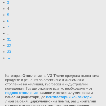
3
4
5
6
7
…
31
32
33
→
Категория
Отопление
на
VG Therm
предлага пълна гама
продукти и решения за ефективно и икономично
отопление на жилищни, търговски и индустриални
помещения. Тук ще откриете всичко необходимо – от
подово отопление
,
камини и котли
,
алуминиеви и
панелни радиатори
, до
вентилаторни конвектори
,
лири за баня
,
циркулационни помпи
,
разширителни
съдове
и
аксесоари за отоплителни инсталации
.