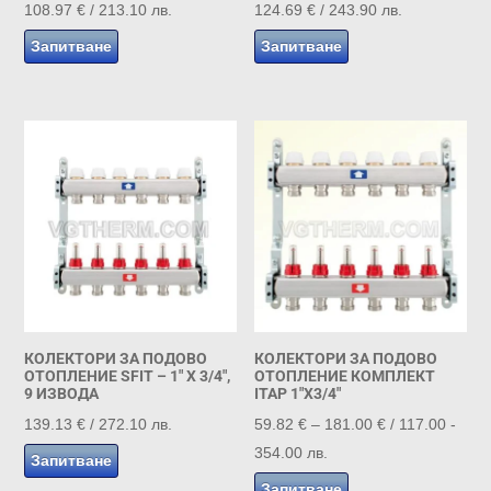
108.97
€
/ 213.10 лв.
124.69
€
/ 243.90 лв.
Запитване
Запитване
КОЛЕКТОРИ ЗА ПОДОВО
КОЛЕКТОРИ ЗА ПОДОВО
ОТОПЛЕНИЕ SFIT – 1″ X 3/4″,
ОТОПЛЕНИЕ КОМПЛЕКТ
9 ИЗВОДА
ITAP 1″Х3/4″
Price
139.13
€
/ 272.10 лв.
59.82
€
–
181.00
€
/ 117.00 -
range:
354.00 лв.
Запитване
59.82 €
Запитване