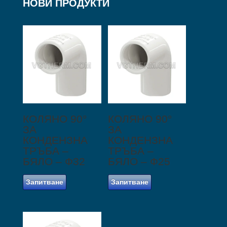
НОВИ ПРОДУКТИ
КОЛЯНО 90°
КОЛЯНО 90°
ЗА
ЗА
КОНДЕНЗНА
КОНДЕНЗНА
ТРЪБА –
ТРЪБА –
БЯЛО – Ф32
БЯЛО – Ф25
Запитване
Запитване