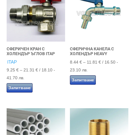
СФЕРИЧЕН КРАН С
СФЕРИЧНА КАНЕЛА С
ХОЛЕНДЪР ЪГЛОВ ITAP
ХОЛЕНДЪР HEAVY
ITAP
Price
8.44
€
–
11.81
€
/ 16.50 -
Price
range:
9.25
€
–
21.31
€
/ 18.10 -
23.10 лв.
range:
8.44 €
41.70 лв.
Запитване
9.25 €
through
Запитване
through
11.81 €
21.31 €