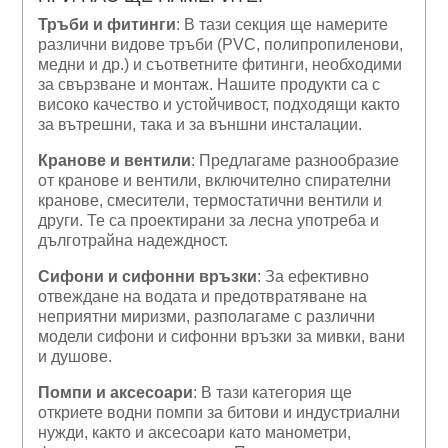
Тръби и фитинги
: В тази секция ще намерите
различни видове тръби (PVC, полипропиленови,
медни и др.) и съответните фитинги, необходими
за свързване и монтаж. Нашите продукти са с
високо качество и устойчивост, подходящи както
за вътрешни, така и за външни инсталации.
Кранове и вентили
: Предлагаме разнообразие
от кранове и вентили, включително спирателни
кранове, смесители, термостатични вентили и
други. Те са проектирани за лесна употреба и
дълготрайна надеждност.
Сифони и сифонни връзки
: За ефективно
отвеждане на водата и предотвратяване на
неприятни миризми, разполагаме с различни
модели сифони и сифонни връзки за мивки, вани
и душове.
Помпи и аксесоари
: В тази категория ще
откриете водни помпи за битови и индустриални
нужди, както и аксесоари като манометри,