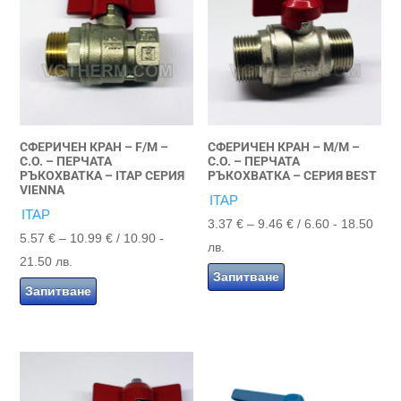
СФЕРИЧЕН КРАН – F/M –
СФЕРИЧЕН КРАН – M/M –
С.О. – ПЕРЧАТА
С.О. – ПЕРЧАТА
РЪКОХВАТКА – ITAP СЕРИЯ
РЪКОХВАТКА – СЕРИЯ BEST
VIENNA
ITAP
ITAP
Price
3.37
€
–
9.46
€
/ 6.60 - 18.50
Price
5.57
€
–
10.99
€
/ 10.90 -
range:
лв.
range:
21.50 лв.
3.37 €
Запитване
5.57 €
Запитване
through
through
9.46 €
10.99 €