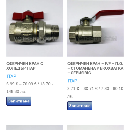
СФЕРИЧЕН КРАН С
СФЕРИЧЕН КРАН – F/F – П.О.
ХОЛЕДЪР ITAP
– СТОМАНЕНА РЪКОХВАТКА
– СЕРИЯ BIG
ITAP
ITAP
Price
6.99
€
–
76.09
€
/ 13.70 -
Price
3.71
€
–
30.71
€
/ 7.30 - 60.10
range:
148.80 лв.
range:
лв.
6.99 €
Запитване
3.71 €
Запитване
through
through
76.09 €
30.71 €