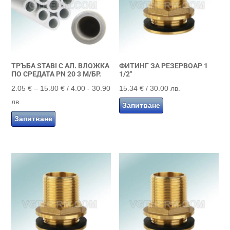
ТРЪБА STABI С АЛ. ВЛОЖКА
ФИТИНГ ЗА РЕЗЕРВОАР 1
ПО СРЕДАТА PN 20 3 М/БР.
1/2″
Price
2.05
€
–
15.80
€
/ 4.00 - 30.90
15.34
€
/ 30.00 лв.
range:
лв.
Запитване
2.05 €
Запитване
through
15.80 €