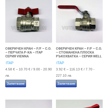
СФЕРИЧЕН КРАН – F/F – С.О.
СФЕРИЧЕН КРАН – F/F – С.О.
– ПЕРЧАТА Р-КА – ITAP
– СТОМAНЕНА ПЛОСКА
СЕРИЯ VIENNA
РЪКОХВАТКА – СЕРИЯ WELL
ITAP
ITAP
Price
Price
4.58
€
–
10.70
€
/ 9.00 - 20.90
3.92
€
–
116.13
€
/ 7.70 -
range:
range:
лв.
227.10 лв.
4.58 €
3.92 €
Запитване
Запитване
through
through
10.70 €
116.13 €