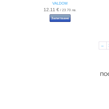
VALDOM
12.11
€
/ 23.70 лв.
Запитване
←
ПРОДУКТИ В
ПО
РАЗПРОДАЖБА!
Р
Разгледай