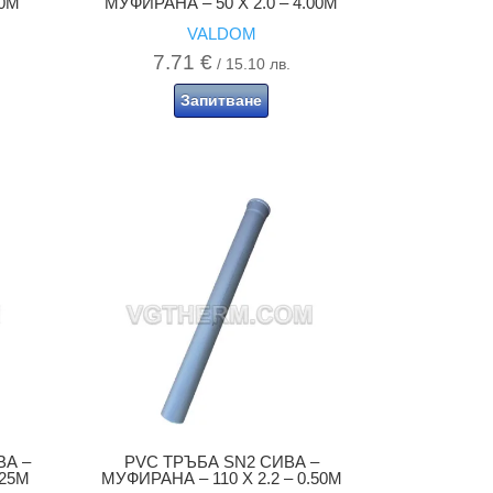
00M
МУФИРАНА – 50 X 2.0 – 4.00M
VALDOM
7.71
€
/ 15.10 лв.
Запитване
ВА –
PVC ТРЪБА SN2 СИВА –
.25M
МУФИРАНА – 110 X 2.2 – 0.50M