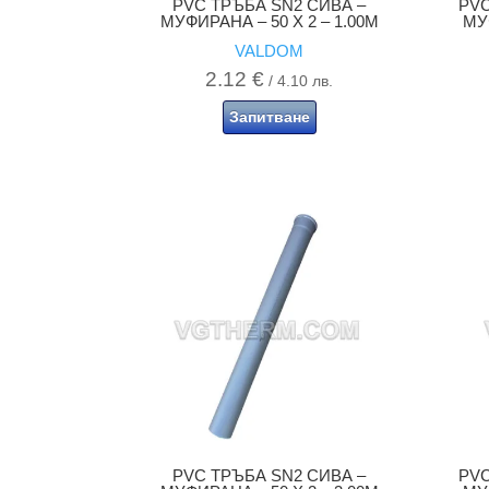
PVC ТРЪБА SN2 СИВА –
PVC
МУФИРАНА – 50 X 2 – 1.00M
МУФ
VALDOM
2.12
€
/ 4.10 лв.
Запитване
PVC ТРЪБА SN2 СИВА –
PVC