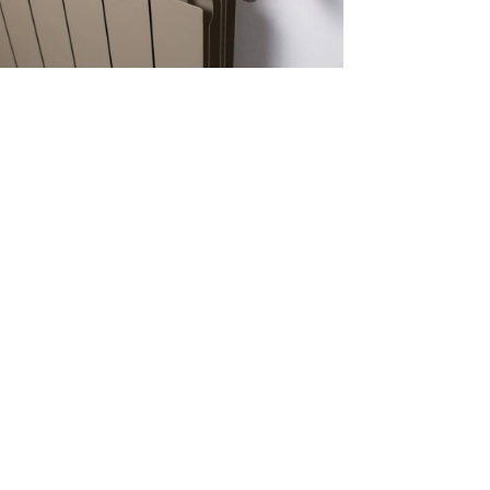
ТИ
herm.com
55 20
изпрати съобщение