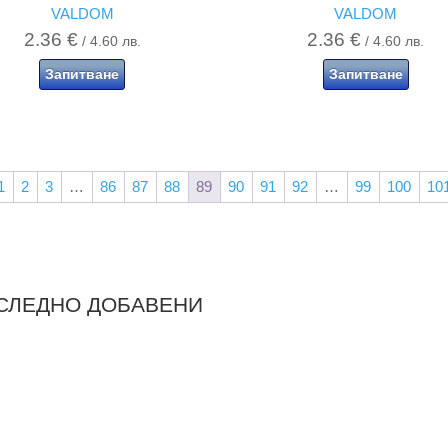
VALDOM
VALDOM
2.36
€
2.36
€
/ 4.60 лв.
/ 4.60 лв.
Запитване
Запитване
1
2
3
…
86
87
88
89
90
91
92
…
99
100
10
СЛЕДНО ДОБАВЕНИ
азгледай