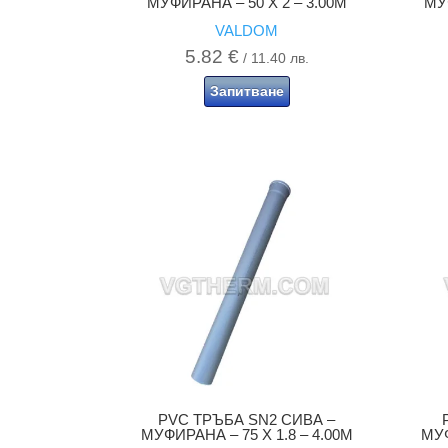
МУФИРАНА – 50 X 2 – 3.00M
МУФ
VALDOM
5.82
€
/ 11.40 лв.
Запитване
PVC ТРЪБА SN2 СИВА –
МУФИРАНА – 75 X 1.8 – 4.00M
МУФ