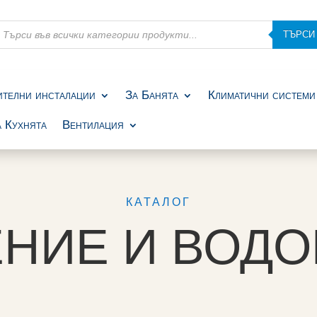
roducts
ТЪРСИ
earch
ителни инсталации
За Банята
Климатични системи
 Кухнята
Вентилация
КАТАЛОГ
НИЕ И ВОД