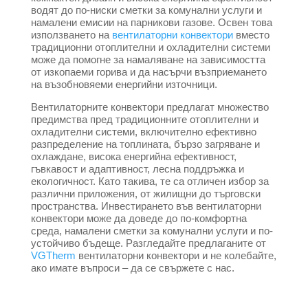
водят до по-ниски сметки за комунални услуги и
намалени емисии на парникови газове. Освен това
използването на
вентилаторни конвектори
вместо
традиционни отоплителни и охладителни системи
може да помогне за намаляване на зависимостта
от изкопаеми горива и да насърчи възприемането
на възобновяеми енергийни източници.
Вентилаторните конвектори предлагат множество
предимства пред традиционните отоплителни и
охладителни системи, включително ефективно
разпределение на топлината, бързо загряване и
охлаждане, висока енергийна ефективност,
гъвкавост и адаптивност, лесна поддръжка и
екологичност. Като такива, те са отличен избор за
различни приложения, от жилищни до търговски
пространства. Инвестирането във вентилаторни
конвектори може да доведе до по-комфортна
среда, намалени сметки за комунални услуги и по-
устойчиво бъдеще. Разгледайте предлаганите от
VGTherm
вентилаторни конвектори и не колебайте,
ако имате въпроси – да се свържете с нас.