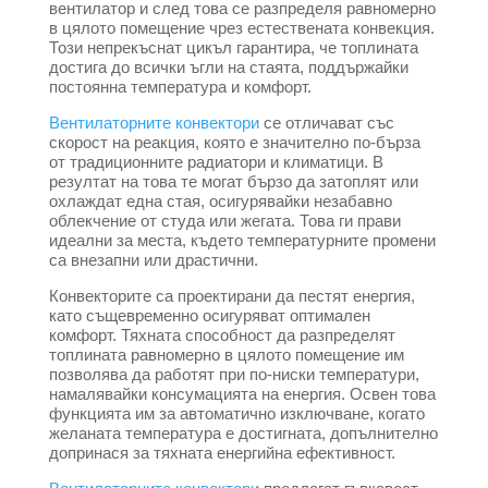
вентилатор и след това се разпределя равномерно
в цялото помещение чрез естествената конвекция.
Този непрекъснат цикъл гарантира, че топлината
достига до всички ъгли на стаята, поддържайки
постоянна температура и комфорт.
Вентилаторните конвектори
се отличават със
скорост на реакция, която е значително по-бърза
от традиционните радиатори и климатици. В
резултат на това те могат бързо да затоплят или
охлаждат една стая, осигурявайки незабавно
облекчение от студа или жегата. Това ги прави
идеални за места, където температурните промени
са внезапни или драстични.
Конвекторите са проектирани да пестят енергия,
като същевременно осигуряват оптимален
комфорт. Тяхната способност да разпределят
топлината равномерно в цялото помещение им
позволява да работят при по-ниски температури,
намалявайки консумацията на енергия. Освен това
функцията им за автоматично изключване, когато
желаната температура е достигната, допълнително
допринася за тяхната енергийна ефективност.