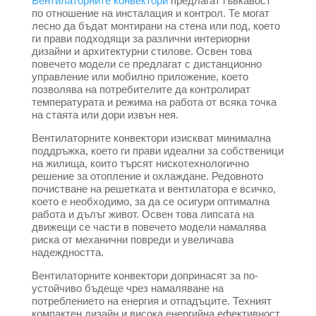
Вентилаторните конвектори
предлагат гъвкавост
по отношение на инсталация и контрол. Те могат
лесно да бъдат монтирани на стена или под, което
ги прави подходящи за различни интериорни
дизайни и архитектурни стилове. Освен това
повечето модели се предлагат с дистанционно
управление или мобилно приложение, което
позволява на потребителите да контролират
температурата и режима на работа от всяка точка
на стаята или дори извън нея.
Вентилаторните конвектори изискват минимална
поддръжка, което ги прави идеални за собственици
на жилища, които търсят нискотехнологично
решение за отопление и охлаждане. Редовното
почистване на решетката и вентилатора е всичко,
което е необходимо, за да се осигури оптимална
работа и дълъг живот. Освен това липсата на
движещи се части в повечето модели намалява
риска от механични повреди и увеличава
надеждността.
Вентилаторните конвектори допринасят за по-
устойчиво бъдеще чрез намаляване на
потреблението на енергия и отпадъците. Техният
компактен дизайн и висока енергийна ефективност