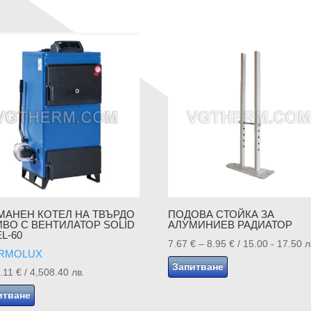
МАНЕН КОТЕЛ НА ТВЪРДО
ПОДОВА СТОЙКА ЗА
ИВО С ВЕНТИЛАТОР SOLID
АЛУМИНИЕВ РАДИАТОР
L-60
Price
7.67
€
–
8.95
€
/ 15.00 - 17.50 л
RMOLUX
range:
Запитване
5.11
€
/ 4,508.40 лв.
7.67 €
итване
through