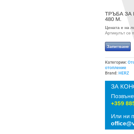
ТРЪБА ЗА
480 М.
Цената е на 
Артикулът се 
Запитване
Категории:
От
отопление
Brand:
HERZ
ЗА КОН
Позвъне
+359 88
Или ни 
office@