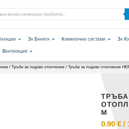
талации
За Банята
Климатични системи
За К
Вентилация
ение
/
Тръби за подово отопление
/ Тръба за подово отопление HE
ТРЪБА
ОТОПЛ
М
0.90
€
/