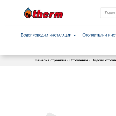
Products
search
Водопроводни инсталации
Отоплителни инс
Начална страница
/
Отопление
/
Подово отопл