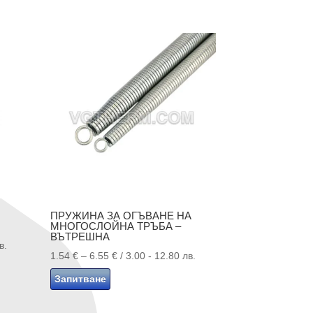
ПРУЖИНА ЗА ОГЪВАНЕ НА
МНОГОСЛОЙНА ТРЪБА –
ВЪТРЕШНА
в.
Price
1.54
€
–
6.55
€
/ 3.00 - 12.80 лв.
range:
Запитване
1.54 €
through