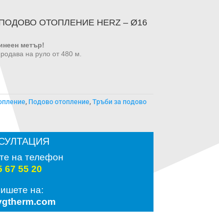
 ПОДОВО ОТОПЛЕНИЕ HERZ – Ø16
линеен метър!
продава на руло от 480 м.
опление
,
Подово отопление
,
Тръби за подово
СУЛТАЦИЯ
те на телефон
5 67 55 20
пишете на:
vgtherm.com