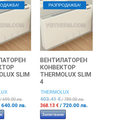
РОДАЖБА!
РАЗПРОДАЖБА!
ЛАТОРЕН
ВЕНТИЛАТОРЕН
КТОР
КОНВЕКТОР
OLUX SLIM
THERMOLUX SLIM
4
LUX
THERMOLUX
Original
Original
403.41
€
/ 699.00 лв.
/ 789.00 лв.
price
price
Текущата
Текущата
/ 640.00 лв.
/ 720.00 лв.
368.13
€
was:
was:
цена
цена
е
Запитване
357.39 €
403.41 €
е:
е:
/
/
327.23 €
368.13 €
699.00
789.00
/
/