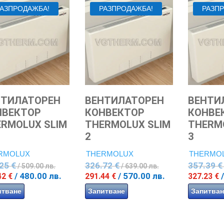
РАЗПРОДАЖБА!
РАЗПРОДАЖБА!
РАЗП
НТИЛАТОРЕН
ВЕНТИЛАТОРЕН
ВЕНТИ
НВЕКТОР
КОНВЕКТОР
КОНВЕ
RMOLUX SLIM
THERMOLUX SLIM
THERM
2
3
RMOLUX
THERMOLUX
THERMO
Original
Original
.25
€
326.72
€
357.39
€
/ 509.00 лв.
/ 639.00 лв.
price
price
Текущата
Текущата
/ 480.00 лв.
/ 570.00 лв.
42
€
291.44
€
327.23
€
was:
was:
цена
цена
итване
Запитване
Запитван
260.25 €
326.72 €
е:
е:
/
/
245.42 €
291.44 €
509.00
639.00
/
/