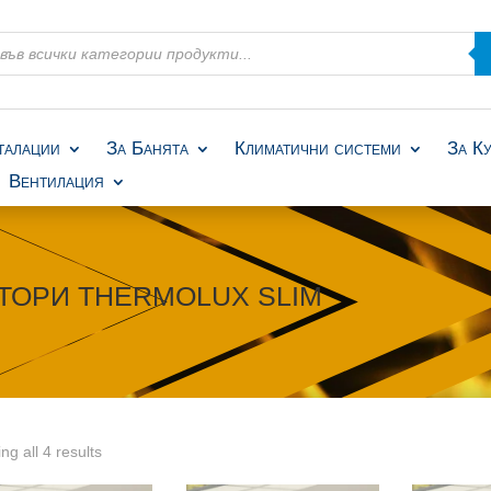
талации
За Банята
Климатични системи
За К
Вентилация
ТОРИ THERMOLUX SLIM
ng all 4 results