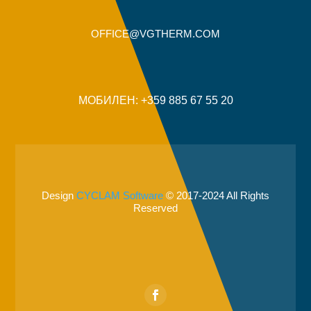
OFFICE@VGTHERM.COM
МОБИЛЕН: +359 885 67 55 20
Design
CYCLAM Software
© 2017-2024 All Rights
Reserved