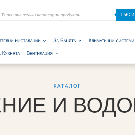
roducts
ТЪРСИ
earch
ителни инсталации
За Банята
Климатични системи
 Кухнята
Вентилация
КАТАЛОГ
НИЕ И ВОД