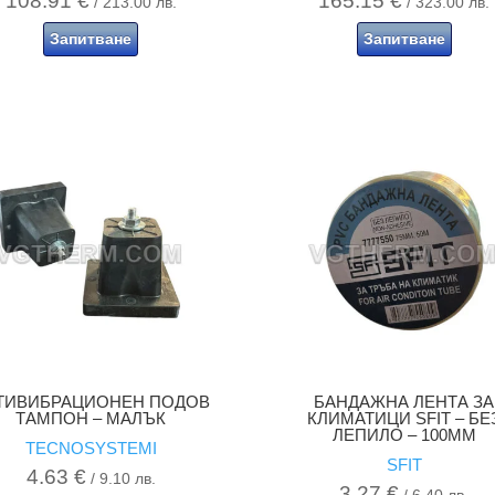
108.91
€
165.15
€
/ 213.00 лв.
/ 323.00 лв.
Запитване
Запитване
ТИВИБРАЦИОНЕН ПОДОВ
БАНДАЖНА ЛЕНТА ЗА
ТАМПОН – МАЛЪК
КЛИМАТИЦИ SFIT – БЕ
ЛЕПИЛО – 100MM
TECNOSYSTEMI
SFIT
4.63
€
/ 9.10 лв.
3.27
€