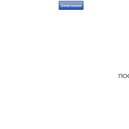
Запитване
ПРОДУКТИ В
ПО
РАЗПРОДАЖБА!
Р
Разгледай