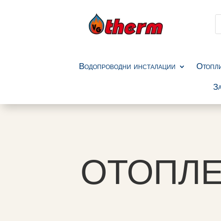
P
s
Водопроводни инсталации
Отопл
За
ОТОПЛЕ