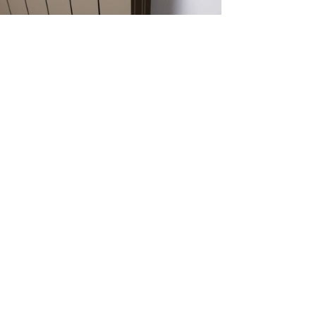
ТИ
herm.com
55 20
изпрати съобщение