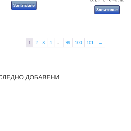
/ 6.40 лв.
Запитване
Запитване
1
2
3
4
…
99
100
101
→
СЛЕДНО ДОБАВЕНИ
азгледай